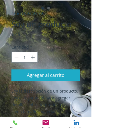
SKU: 126351351935
Soy un producto
Precio
$ 45
Cantidad
*
Agregar al carrito
Soy la descripción de un producto. 
Soy el lugar ideal para agregar 
detalles sobre tu producto, así 
como tamaño, materiales, 
instrucciones de cuidado y de 
limpieza.